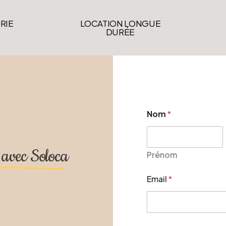
RIE
LOCATION LONGUE
DURÉE
Nom
*
e avec Soloca
Prénom
Email
*
q