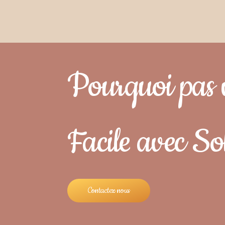
Pourquoi pas 
Facile
avec So
C
o
n
t
a
c
t
e
z
n
o
u
s