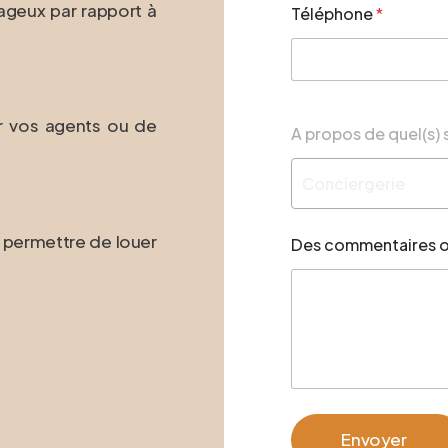
ageux par rapport à
Téléphone
*
u
e
l
(
s
)
er vos agents ou de
D
A propos de quel(s) 
e
s
Conciergerie
T
é
l
 permettre de louer
Des commentaires o
é
p
h
o
n
e
Envoyer