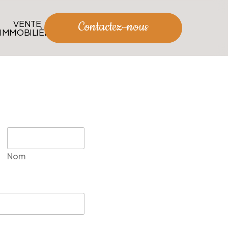
VENTE
C
o
n
t
a
c
t
e
z
–
n
o
u
s
IMMOBILIÈRE
Nom